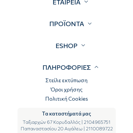
ΕΤΑΙΡΕΙΑ
Σχετικά
ΠΡΟΪΟΝΤΑ
Επικοινωνία
Blog
Προσφορές
ESHOP
Brands
Λογαριασμός
ΠΛΗΡΟΦΟΡΙΕΣ
Τρόποι αποστολής
Τρόποι πληρωμής
Στείλε εκτύπωση
Επιστροφές
Όροι χρήσης
Πολιτική Cookies
Τα καταστήματά μας
Ταξιαρχών 67 Κορυδαλλός
|
2104965751
Παπαναστασίου 20 Αιγάλεω
|
2110089722