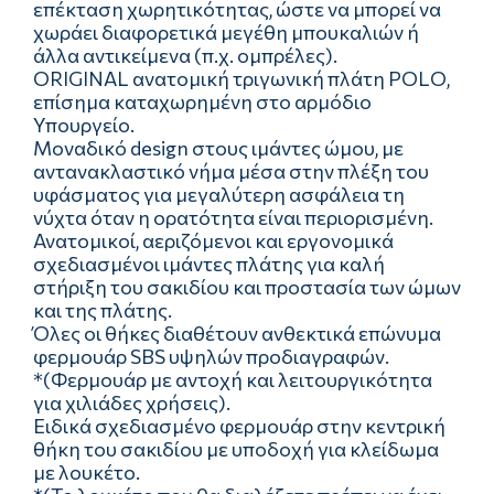
επέκταση χωρητικότητας, ώστε να μπορεί να
χωράει διαφορετικά μεγέθη μπουκαλιών ή
άλλα αντικείμενα (π.χ. ομπρέλες).
ORIGINAL ανατομική τριγωνική πλάτη POLO,
επίσημα καταχωρημένη στο αρμόδιο
Υπουργείο.
Μοναδικό design στους ιμάντες ώμου, με
αντανακλαστικό νήμα μέσα στην πλέξη του
υφάσματος για μεγαλύτερη ασφάλεια τη
νύχτα όταν η ορατότητα είναι περιορισμένη.
Ανατομικοί, αεριζόμενοι και εργονομικά
σχεδιασμένοι ιμάντες πλάτης για καλή
στήριξη του σακιδίου και προστασία των ώμων
και της πλάτης.
Όλες οι θήκες διαθέτουν ανθεκτικά επώνυμα
φερμουάρ SBS υψηλών προδιαγραφών.
*(Φερμουάρ με αντοχή και λειτουργικότητα
για χιλιάδες χρήσεις).
Ειδικά σχεδιασμένο φερμουάρ στην κεντρική
θήκη του σακιδίου με υποδοχή για κλείδωμα
με λουκέτο.