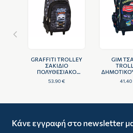
Α
GRAFFITI TROLLEY
GIM ΤΣ
Υ
ΣΑΚΙΔΙΟ
TROL
ANA
ΠΟΛΥΘΕΣΙΑΚΟ
ΔΗΜΟΤΙΚΟ
MINECRAFT WALL
THE LI
53.90 €
41.40
Κάνε εγγραφή στο newsletter μ