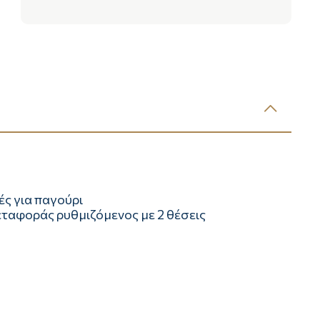
ές για παγούρι
ταφοράς ρυθμιζόμενος με 2 θέσεις