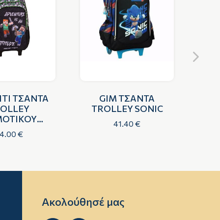
ITI ΤΣΑΝΤΑ
GIM ΤΣΑΝΤΑ
OLLEY
TROLLEY SONIC
ΟΤΙΚΟΥ
ΔΗΜ
41.40 €
ECRAFT
PO
4.00 €
Ακολούθησέ μας