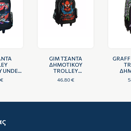
ΑΝΤΑ
GIM ΤΣΑΝΤΑ
GRAFF
LEY
ΔΗΜΟΤΙΚΟΥ
ΤR
Υ UNDER
TROLLEY
ΔΗΜ
GHTS
SPIDERMAN
MIN
 €
46.80 €
5
ας