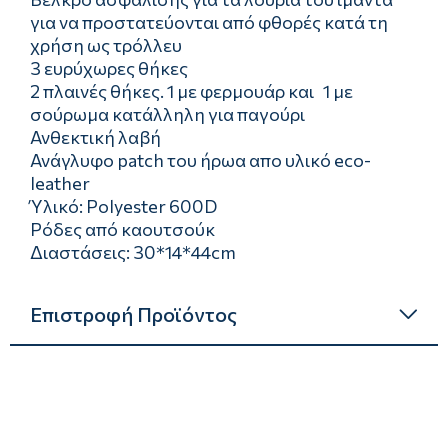
για να προστατεύονται από φθορές κατά τη
χρήση ως τρόλλευ
3 ευρύχωρες θήκες
2 πλαινές θήκες. 1 με φερμουάρ και 1 με
σούρωμα κατάλληλη για παγούρι
Ανθεκτική λαβή
Ανάγλυφο patch του ήρωα απο υλικό eco-
leather
Ύλικό: Polyester 600D
Ρόδες από καουτσούκ
Διαστάσεις: 30*14*44cm
Επιστροφή Προϊόντος