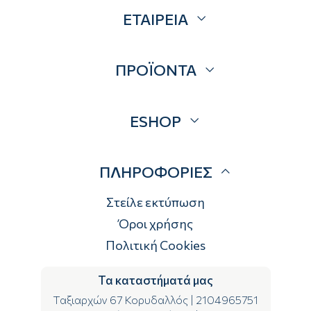
ΕΤΑΙΡΕΙΑ
Σχετικά
ΠΡΟΪΟΝΤΑ
Επικοινωνία
Blog
Προσφορές
ESHOP
Brands
Λογαριασμός
ΠΛΗΡΟΦΟΡΙΕΣ
Τρόποι αποστολής
Τρόποι πληρωμής
Στείλε εκτύπωση
Επιστροφές
Όροι χρήσης
Πολιτική Cookies
Τα καταστήματά μας
Ταξιαρχών 67 Κορυδαλλός
|
2104965751