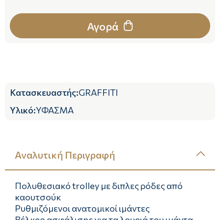
Αγορά
Κατασκευαστής
:
GRAFFITI
Υλικό
:
ΥΦΑΣΜΑ
Αναλυτική Περιγραφή
Πολυθεσιακό trolley με διπλες ρόδες από
καουτσούκ
Ρυθμιζόμενοι ανατομικοί ιμάντες
Βέλκρο ασφάλισης για τα λουριά του ιμάντα