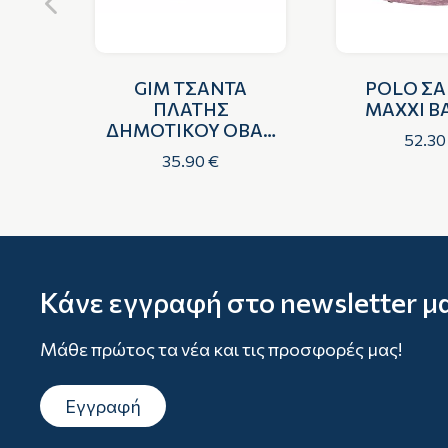
ΙΟ
GIM ΤΣΑΝΤΑ
POLO ΣΑ
ΓΚΡΙ
ΠΛΑΤΗΣ
MAXXI B
ΔΗΜΟΤΙΚΟΥ ΟΒΑΛ
52.30
NERF SIMULATION
35.90 €
Κάνε εγγραφή στο newsletter μ
Μάθε πρώτος τα νέα και τις προσφορές μας!
Εγγραφή