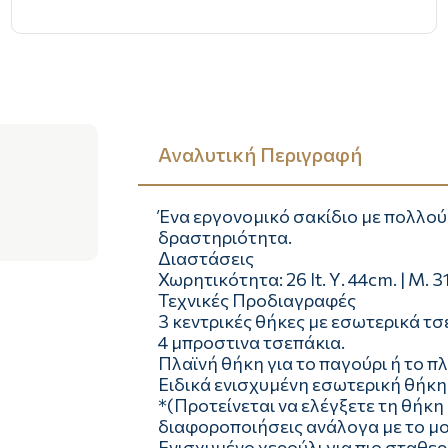
Αναλυτική Περιγραφή
Ένα εργονομικό σακίδιο με πολλού
δραστηριότητα.
Διαστάσεις
Χωρητικότητα: 26 lt. Υ. 44cm. | Μ. 
Τεχνικές Προδιαγραφές
3 κεντρικές θήκες με εσωτερικά τ
4 μπροστινα τσεπάκια.
Πλαϊνή θήκη για το παγούρι ή το π
Ειδικά ενισχυμένη εσωτερική θήκη 
*(Προτείνεται να ελέγξετε τη θήκη
διαφοροποιήσεις ανάλογα με το μο
Ενισχυμένο χερούλι για πιο σταθε