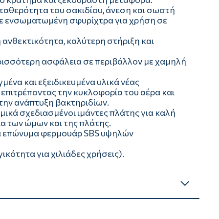
ταθερότητα του σακιδίου, άνεση και σωστή
ε ενσωματωμένη σφυρίχτρα για χρήση σε
 ανθεκτικότητα, καλύτερη στήριξη και
ρισσότερη ασφάλεια σε περιβάλλον με χαμηλή
ένα και εξειδικευμένα υλικά νέας
 επιτρέποντας την κυκλοφορία του αέρα και
 την ανάπτυξη βακτηριδίων.
ομικά σχεδιασμένοι ιμάντες πλάτης για καλή
α των ώμων και της πλάτης.
κά επώνυμα φερμουάρ SBS υψηλών
ικότητα για χιλιάδες χρήσεις).