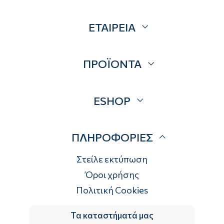
ΕΤΑΙΡΕΙΑ
Σχετικά
ΠΡΟΪΟΝΤΑ
Επικοινωνία
Blog
Προσφορές
ESHOP
Brands
Λογαριασμός
ΠΛΗΡΟΦΟΡΙΕΣ
Τρόποι αποστολής
Τρόποι πληρωμής
Στείλε εκτύπωση
Επιστροφές
Όροι χρήσης
Πολιτική Cookies
Τα καταστήματά μας