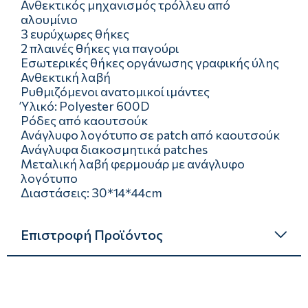
Ανθεκτικός μηχανισμός τρόλλευ από
αλουμίνιο
3 ευρύχωρες θήκες
2 πλαινές θήκες για παγούρι
Εσωτερικές θήκες οργάνωσης γραφικής ύλης
Ανθεκτική λαβή
Ρυθμιζόμενοι ανατομικοί ιμάντες
Ύλικό: Polyester 600D
Ρόδες από καουτσούκ
Ανάγλυφο λογότυπο σε patch από καουτσούκ
Ανάγλυφα διακοσμητικά patches
Μεταλική λαβή φερμουάρ με ανάγλυφο
λογότυπο
Διαστάσεις: 30*14*44cm
Επιστροφή Προϊόντος