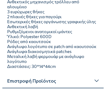
Ανθεκτικός μηχανισμός τρόλλευ από
αλουμίνιο
3 ευρύχωρες θήκες
2 πλαινές θήκες για παγούρι
Εσωτερικές θήκες οργάνωσης γραφικής ύλης
Ανθεκτική λαβή
Ρυθμιζόμενοι ανατομικοί ιμάντες
Ύλικό: Polyester 600D
Ρόδες από καουτσούκ
Ανάγλυφο λογότυπο σε patch από καουτσούκ
Ανάγλυφα διακοσμητικά patches
Μεταλική λαβή φερμουάρ με ανάγλυφο
λογότυπο
Διαστάσεις: 30*14*44cm
Επιστροφή Προϊόντος