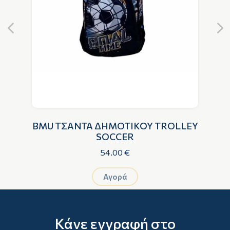
G
BMU ΤΣΑΝΤΑ ΔΗΜΟΤΙΚΟΥ TROLLEY
B
SOCCER
54.00 €
Αγορά
Κάνε εγγραφή στο