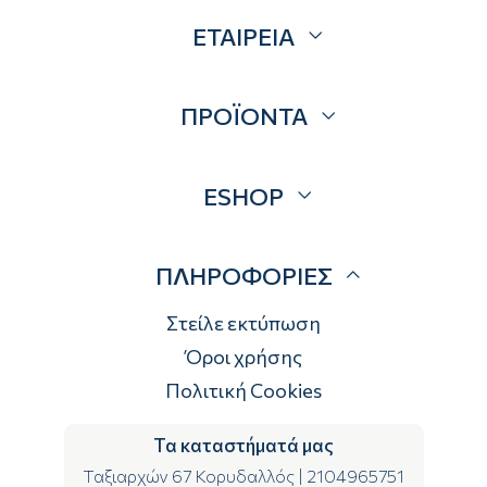
ΕΤΑΙΡΕΙΑ
Σχετικά
ΠΡΟΪΟΝΤΑ
Επικοινωνία
Blog
Προσφορές
ESHOP
Brands
Λογαριασμός
ΠΛΗΡΟΦΟΡΙΕΣ
Τρόποι αποστολής
Τρόποι πληρωμής
Στείλε εκτύπωση
Επιστροφές
Όροι χρήσης
Πολιτική Cookies
Τα καταστήματά μας
Ταξιαρχών 67 Κορυδαλλός
|
2104965751