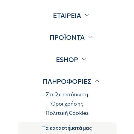
ΕΤΑΙΡΕΙΑ
Σχετικά
ΠΡΟΪΟΝΤΑ
Επικοινωνία
Blog
Προσφορές
ESHOP
Brands
Λογαριασμός
ΠΛΗΡΟΦΟΡΙΕΣ
Τρόποι αποστολής
Τρόποι πληρωμής
Στείλε εκτύπωση
Επιστροφές
Όροι χρήσης
Πολιτική Cookies
Τα καταστήματά μας