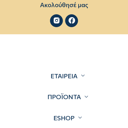
Ακολούθησέ μας


ΕΤΑΙΡΕΙΑ
Σχετικά
ΠΡΟΪΟΝΤΑ
Επικοινωνία
Blog
Προσφορές
ESHOP
Brands