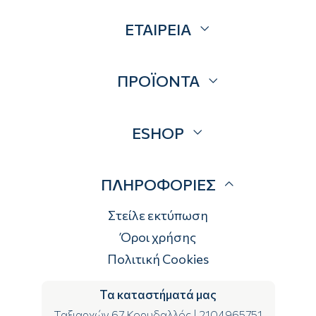
ΕΤΑΙΡΕΙΑ
Σχετικά
ΠΡΟΪΟΝΤΑ
Επικοινωνία
Blog
Προσφορές
ESHOP
Brands
Λογαριασμός
ΠΛΗΡΟΦΟΡΙΕΣ
Τρόποι αποστολής
Τρόποι πληρωμής
Στείλε εκτύπωση
Επιστροφές
Όροι χρήσης
Πολιτική Cookies
Τα καταστήματά μας
Ταξιαρχών 67 Κορυδαλλός
|
2104965751