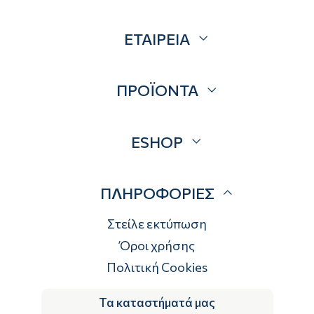
ΕΤΑΙΡΕΙΑ
Σχετικά
ΠΡΟΪΟΝΤΑ
Επικοινωνία
Blog
Προσφορές
ESHOP
Brands
Λογαριασμός
ΠΛΗΡΟΦΟΡΙΕΣ
Τρόποι αποστολής
Τρόποι πληρωμής
Στείλε εκτύπωση
Επιστροφές
Όροι χρήσης
Πολιτική Cookies
Τα καταστήματά μας