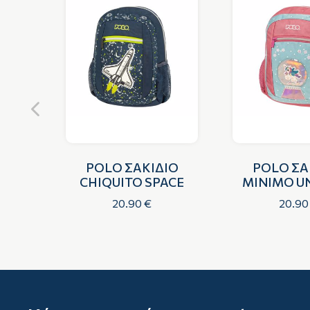
ΙΟ
POLO ΣΑΚΙΔΙΟ
POLO ΣΑ
OTBALL
CHIQUITO SPACE
MINIMO U
20.90 €
20.90