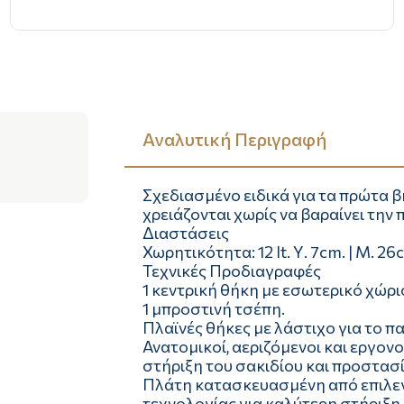
Αναλυτική Περιγραφή
Σχεδιασμένο ειδικά για τα πρώτα β
χρειάζονται χωρίς να βαραίνει την 
Διαστάσεις
Χωρητικότητα: 12 lt. Υ. 7cm. | Μ. 26
Τεχνικές Προδιαγραφές
1 κεντρική θήκη με εσωτερικό χώρι
1 μπροστινή τσέπη.
Πλαϊνές θήκες με λάστιχο για το π
Ανατομικοί, αεριζόμενοι και εργον
στήριξη του σακιδίου και προστασί
Πλάτη κατασκευασμένη από επιλεγμ
τεχνολογίας για καλύτερη στήριξη,