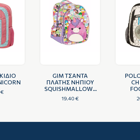
ΚΙΔΙΟ
GIM ΤΣΑΝΤΑ
POLO
NICORN
ΠΛΑΤΗΣ ΝΗΠΙΟΥ
CH
SQUISHMALLOWS
FO
 €
UNICORN
19.40 €
2