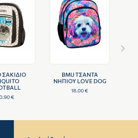
 ΣΑΚΙΔΙΟ
BMU ΤΣΑΝΤΑ
GI
IQUITO
ΝΗΠΙΟΥ LOVE DOG
ZEBR
OTBALL
18.00 €
0.90 €