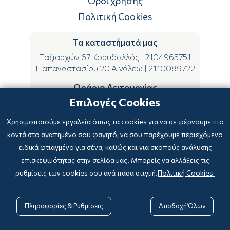
Όροι χρήσης
Πολιτική Cookies
Τα καταστήματά μας
Ταξιαρχών 67 Κορυδαλλός
|
2104965751
Παπαναστασίου 20 Αιγάλεω
|
2110089722
Ωράριο Λειτουργίας
Επιλογές Cookies
ΔΕ-ΤΕ-ΣΑ 09:00-15:00
ΤΡ-ΠΕ-ΠΑ 09:00-14:00 & 17:00-21:00
Χρησιμοποιούμε εργαλεία όπως τα cookies για να σε φέρνουμε πιο
κοντά στο αγαπημένο σου φαγητό, να σου παρέχουμε περιεχόμενο
ειδικά φτιαγμένο για σένα, καθώς και για σκοπούς ανάλυσης
επισκεψιμότητας στην σελίδα μας. Μπορείς να αλλάξεις τις
ρυθμίσεις των cookies σου ανά πάσα στιγμή.
Πολιτική Cookies
Copyright © 2024
-2026 biblioxarteboriki.gr

Powered by
|
Developed with

Πληροφορίες & Ρυθμίσεις
Αποδοχή Όλων