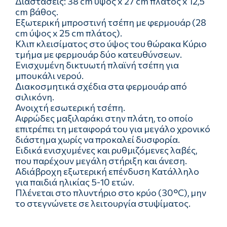
Διαστάσεις: 38 cm ύψος x 27 cm πλάτος x 12,5
cm βάθος.
Εξωτερική μπροστινή τσέπη με φερμουάρ (28
cm ύψος x 25 cm πλάτος).
Κλιπ κλεισίματος στο ύψος του θώρακα Κύριο
τμήμα με φερμουάρ δύο κατευθύνσεων.
Ενισχυμένη δικτυωτή πλαϊνή τσέπη για
μπουκάλι νερού.
Διακοσμητικά σχέδια στα φερμουάρ από
σιλικόνη.
Ανοιχτή εσωτερική τσέπη.
Αφρώδες μαξιλαράκι στην πλάτη, το οποίο
επιτρέπει τη μεταφορά του για μεγάλο χρονικό
διάστημα χωρίς να προκαλεί δυσφορία.
Ειδικά ενισχυμένες και ρυθμιζόμενες λαβές,
που παρέχουν μεγάλη στήριξη και άνεση.
Αδιάβροχη εξωτερική επένδυση Κατάλληλο
για παιδιά ηλικίας 5-10 ετών.
Πλένεται στο πλυντήριο στο κρύο (30°C), μην
το στεγνώνετε σε λειτουργία στυψίματος.