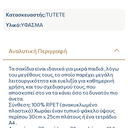
Κατασκευαστής
:
TUTETE
Υλικό
:
ΥΦΑΣΜΑ
Αναλυτική Περιγραφή
Τα σακίδια είναι ιδανικά για μικρά παιδιά , λόγω
του μεγέθους τους, το οποίο παρέχει μεγάλη
λειτουργικότητα και ευελιξία για καθημερινή
χρήση, και του σχεδιασμού τους, που
αποσκοπεί στο να τα κάνει όσο το δυνατόν πιο
άνετα.
Σύνθεση: 100% RPET (ανακυκλωμένο
πλαστικό) Χωράει έναν τυπικό φάκελο ύψους
περίπου 30cm x 25cm πλάτους ή ένα τετράδιο
Α4 .