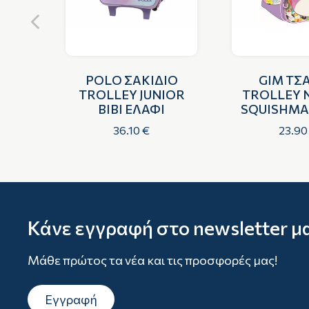
ΙΟ
POLΟ ΣΑΚΙΔΙΟ
GIM ΤΣ
ΙΟΥ
TROLLEY JUNIOR
TROLLEY 
T
BIBI ΕΛΑΦΙ
SQUISHM
UNIC
36.10 €
23.90
Κάνε εγγραφή στο newsletter μ
Μάθε πρώτος τα νέα και τις προσφορές μας!
Εγγραφή