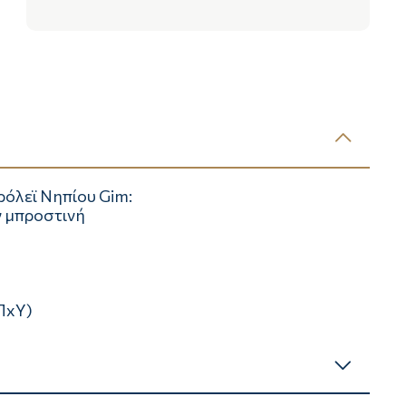
ρόλεϊ Νηπίου Gim:
ν μπροστινή
ΠxΥ)