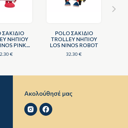
 ΣΑΚΙΔΙΟ
POLO ΣΑΚΙΔΙΟ
P
EY ΝΗΠΙΟΥ
TROLLEY ΝΗΠΙΟΥ
TR
INOS PINK
LOS NINOS ROBOT
FR
ALIEN
2.30 €
32.30 €
Ακολούθησέ μας

