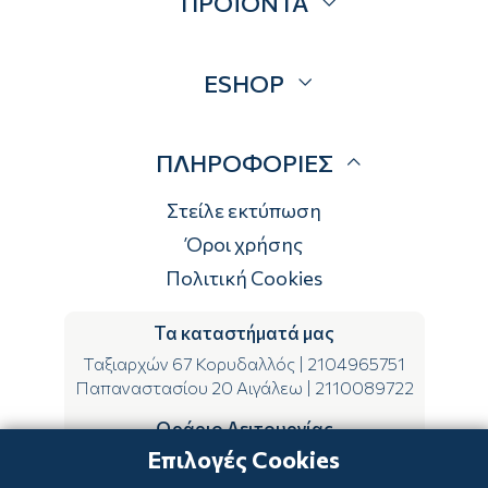
ΠΡΟΪΟΝΤΑ
Επικοινωνία
Blog
Προσφορές
ESHOP
Brands
Λογαριασμός
ΠΛΗΡΟΦΟΡΙΕΣ
Τρόποι αποστολής
Τρόποι πληρωμής
Στείλε εκτύπωση
Επιστροφές
Όροι χρήσης
Πολιτική Cookies
Τα καταστήματά μας
Ταξιαρχών 67 Κορυδαλλός
|
2104965751
Παπαναστασίου 20 Αιγάλεω
|
2110089722
Ωράριο Λειτουργίας
Επιλογές Cookies
ΔΕ-ΤΕ-ΣΑ 09:00-15:00
ΤΡ-ΠΕ-ΠΑ 09:00-14:00 & 17:00-21:00