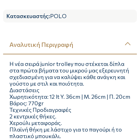
Κατασκευαστής
:
POLO
Αναλυτική Περιγραφή
Η νέα σειρά junior trolley που στέκεται δίπλα
στα πρώτα βήματα του μικρού μας εξερευνητή
σχεδιασμένη για να καλύψει κάθε ανάγκη και
γούστο με στιλ και ποιότητα.
Διαστάσεις
Χωρητικότητα: 12 lt Y. 36cm | Μ. 26cm | Π. 20cm
Βάρος: 770gr
Τεχνικές Προδιαγραφές
2 κεντρικές θήκες.
Χερούλι μεταφοράς.
Πλαϊνή θήκη με λάστιχο για το παγούρι ή το
πλαστικό μπουκάλι.