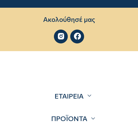
Ακολούθησέ μας


ΕΤΑΙΡΕΙΑ
Σχετικά
ΠΡΟΪΟΝΤΑ
Επικοινωνία
Blog
Προσφορές