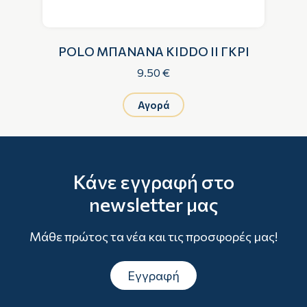
N
POLO ΜΠΑΝΑΝΑ KIDDO II ΓΚΡΙ
P
9.50 €
Αγορά
Κάνε εγγραφή στο
newsletter μας
Μάθε πρώτος τα νέα και τις προσφορές μας!
Εγγραφή