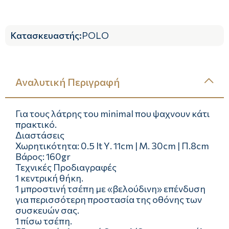
Κατασκευαστής
:
POLO
Αναλυτική Περιγραφή
Για τους λάτρης του minimal που ψαχνουν κάτι
πρακτικό.
Διαστάσεις
Χωρητικότητα: 0.5 lt Υ. 11cm | Μ. 30cm | Π.8cm
Βάρος: 160gr
Τεχνικές Προδιαγραφές
1 κεντρική θήκη.
1 μπροστινή τσέπη με «βελούδινη» επένδυση
για περισσότερη προστασία της οθόνης των
συσκευών σας.
1 πίσω τσέπη.