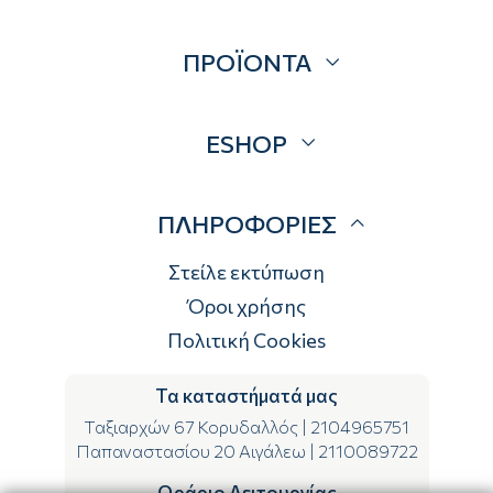
Σχετικά
ΠΡΟΪΟΝΤΑ
Επικοινωνία
Blog
Προσφορές
ESHOP
Brands
Λογαριασμός
ΠΛΗΡΟΦΟΡΙΕΣ
Τρόποι αποστολής
Τρόποι πληρωμής
Στείλε εκτύπωση
Επιστροφές
Όροι χρήσης
Πολιτική Cookies
Τα καταστήματά μας
Ταξιαρχών 67 Κορυδαλλός
|
2104965751
Παπαναστασίου 20 Αιγάλεω
|
2110089722
Ωράριο Λειτουργίας