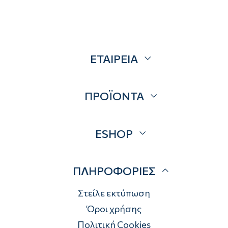
ΕΤΑΙΡΕΙΑ
Σχετικά
ΠΡΟΪΟΝΤΑ
Επικοινωνία
Blog
Προσφορές
ESHOP
Brands
Λογαριασμός
ΠΛΗΡΟΦΟΡΙΕΣ
Τρόποι αποστολής
Τρόποι πληρωμής
Στείλε εκτύπωση
Επιστροφές
Όροι χρήσης
Πολιτική Cookies