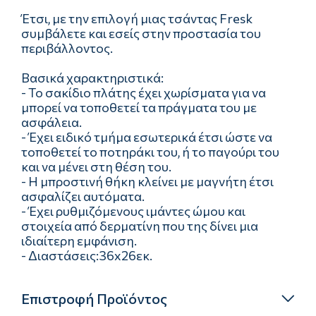
Έτσι, με την επιλογή μιας τσάντας Fresk
συμβάλετε και εσείς στην προστασία του
περιβάλλοντος.
Βασικά χαρακτηριστικά:
- Το σακίδιο πλάτης έχει χωρίσματα για να
μπορεί να τοποθετεί τα πράγματα του με
ασφάλεια.
- Έχει ειδικό τμήμα εσωτερικά έτσι ώστε να
τοποθετεί το ποτηράκι του, ή το παγούρι του
και να μένει στη θέση του.
- Η μπροστινή θήκη κλείνει με μαγνήτη έτσι
ασφαλίζει αυτόματα.
- Έχει ρυθμιζόμενους ιμάντες ώμου και
στοιχεία από δερματίνη που της δίνει μια
ιδιαίτερη εμφάνιση.
- Διαστάσεις:36x26εκ.
Επιστροφή Προϊόντος