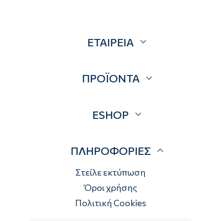
ΕΤΑΙΡΕΙΑ
Σχετικά
ΠΡΟΪΟΝΤΑ
Επικοινωνία
Blog
Προσφορές
ESHOP
Brands
Λογαριασμός
ΠΛΗΡΟΦΟΡΙΕΣ
Τρόποι αποστολής
Τρόποι πληρωμής
Στείλε εκτύπωση
Επιστροφές
Όροι χρήσης
Πολιτική Cookies