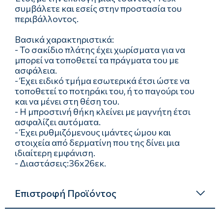
συμβάλετε και εσείς στην προστασία του
περιβάλλοντος.
Βασικά χαρακτηριστικά:
- Το σακίδιο πλάτης έχει χωρίσματα για να
μπορεί να τοποθετεί τα πράγματα του με
ασφάλεια.
- Έχει ειδικό τμήμα εσωτερικά έτσι ώστε να
τοποθετεί το ποτηράκι του, ή το παγούρι του
και να μένει στη θέση του.
- Η μπροστινή θήκη κλείνει με μαγνήτη έτσι
ασφαλίζει αυτόματα.
- Έχει ρυθμιζόμενους ιμάντες ώμου και
στοιχεία από δερματίνη που της δίνει μια
ιδιαίτερη εμφάνιση.
- Διαστάσεις:36x26εκ.
Επιστροφή Προϊόντος