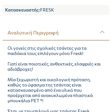
Κατασκευαστής
:
FRESK
Αναλυτική Περιγραφή
Οι γονείς στις σχολικές τσάντες για τα
παιδάκια τους επιλέγουν μόνο Fresk!
Γιατί είναι ποιοτικές, ανθεκτικές, ελαφριές και
αδιάβροχες!
Μία ξεχωριστή και οικολογική πρόταση,
καθώς το ύφασμα της τσάντας είναι
κατασκευασμένο από ένα υλικό που
προέρχεται από ανακυκλωμένα πλαστικά
μπουκάλια PET *!
Έτσι, με την επιλογή μιας τσάντας Fresk