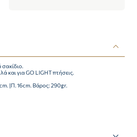
ύ σακίδιο.
λά και για GO LIGHT πτήσεις.
cm. |Π. 16cm. Βάρος: 290gr.