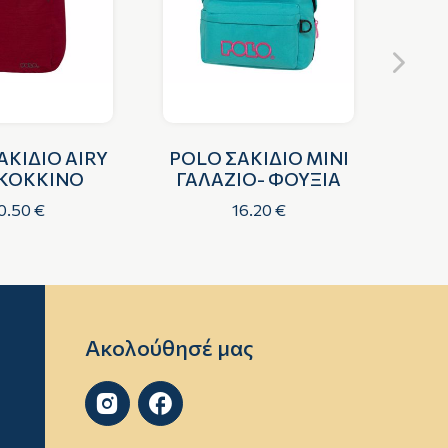
ΑΚΙΔΙΟ AIRY
POLO ΣΑΚΙΔΙΟ MINI
POL
 ΚΟΚΚΙΝΟ
ΓΑΛΑΖΙΟ- ΦΟΥΞΙΑ
Μ
0.50 €
16.20 €
Ακολούθησέ μας

