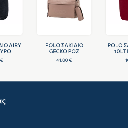
ΙΟ AIRY
POLO ΣΑΚΙΔΙΟ
POLO Σ
ΑΥΡΟ
GECKO ΡΟΖ
10LT
 €
41.80 €
1
ας