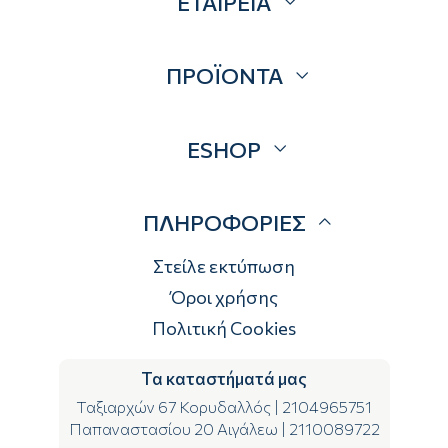
ΕΤΑΙΡΕΙΑ
Σχετικά
ΠΡΟΪΟΝΤΑ
Επικοινωνία
Blog
Προσφορές
ESHOP
Brands
Λογαριασμός
ΠΛΗΡΟΦΟΡΙΕΣ
Τρόποι αποστολής
Τρόποι πληρωμής
Στείλε εκτύπωση
Επιστροφές
Όροι χρήσης
Πολιτική Cookies
Τα καταστήματά μας
Ταξιαρχών 67 Κορυδαλλός
|
2104965751
Παπαναστασίου 20 Αιγάλεω
|
2110089722