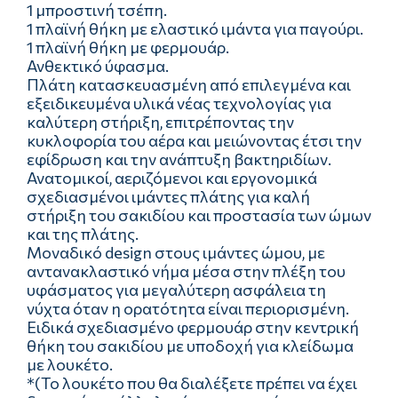
1 μπροστινή τσέπη.
1 πλαϊνή θήκη με ελαστικό ιμάντα για παγούρι.
1 πλαϊνή θήκη με φερμουάρ.
Ανθεκτικό ύφασμα.
Πλάτη κατασκευασμένη από επιλεγμένα και
εξειδικευμένα υλικά νέας τεχνολογίας για
καλύτερη στήριξη, επιτρέποντας την
κυκλοφορία του αέρα και μειώνοντας έτσι την
εφίδρωση και την ανάπτυξη βακτηριδίων.
Ανατομικοί, αεριζόμενοι και εργονομικά
σχεδιασμένοι ιμάντες πλάτης για καλή
στήριξη του σακιδίου και προστασία των ώμων
και της πλάτης.
Μοναδικό design στους ιμάντες ώμου, με
αντανακλαστικό νήμα μέσα στην πλέξη του
υφάσματος για μεγαλύτερη ασφάλεια τη
νύχτα όταν η ορατότητα είναι περιορισμένη.
Ειδικά σχεδιασμένο φερμουάρ στην κεντρική
θήκη του σακιδίου με υποδοχή για κλείδωμα
με λουκέτο.
*(Το λουκέτο που θα διαλέξετε πρέπει να έχει