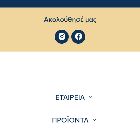
Ακολούθησέ μας


ΕΤΑΙΡΕΙΑ
Σχετικά
ΠΡΟΪΟΝΤΑ
Επικοινωνία
Blog
Προσφορές