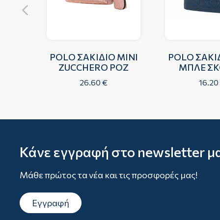
MINI
POLO ΣΑΚΙΔΙΟ MINI
POLO ΣΑΚΙΔ
ZUCCHERO ΡΟΖ
ΜΠΛΕ Σ
26.60 €
16.20
Κάνε εγγραφή στο newsletter μ
Μάθε πρώτος τα νέα και τις προσφορές μας!
Εγγραφή