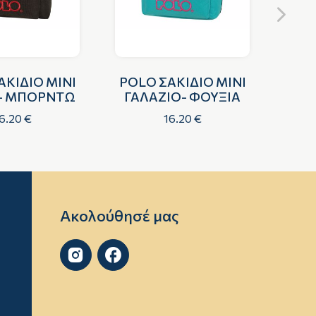
ΑΚΙΔΙΟ MINI
POLO ΣΑΚΙΔΙΟ MINI
P
- ΜΠΟΡΝΤΩ
ΓΑΛΑΖΙΟ- ΦΟΥΞΙΑ
6.20 €
16.20 €
Ακολούθησέ μας

