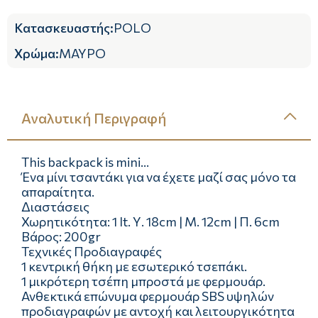
Κατασκευαστής
:
POLO
Χρώμα
:
ΜΑΥΡΟ
Αναλυτική Περιγραφή
This backpack is mini…
Ένα μίνι τσαντάκι για να έχετε μαζί σας μόνο τα
απαραίτητα.
Διαστάσεις
Χωρητικότητα: 1 lt. Υ. 18cm | Μ. 12cm | Π. 6cm
Βάρος: 200gr
Τεχνικές Προδιαγραφές
1 κεντρική θήκη με εσωτερικό τσεπάκι.
1 μικρότερη τσέπη μπροστά με φερμουάρ.
Ανθεκτικά επώνυμα φερμουάρ SBS υψηλών
προδιαγραφών με αντοχή και λειτουργικότητα