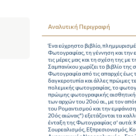
Αναλυτική Περιγραφή
Ένα εύχρηστο βιβλίο, πλημμυρισμέ
Φωτογραφίας, τη γέννηση και την ε
τις μέρες μας και τη σχέση της μ
Σαμπανίκου χωρίζει το βιβλίο της 
Φωτογραφία από τις απαρχές έως τα
δαγκεροτυπία και άλλες πρώιμες τεχ
πολεμικής φωτογραφίας, το φωτογ
πρώιμης φωτογραφικής αισθητικής, 
των αρχών του 20ού αι., με τον απ
του Ρομαντισμού και την εμφάνιση
20ός αιώνας") εξετάζονται τα καλλ
ένταξη της Φωτογραφίας σ' αυτά: 
Σουρεαλισμός, Εξπρεσιονισμός, Κο