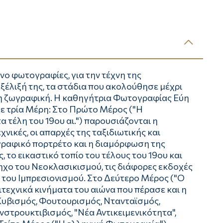
νο φωτογραφίες, για την τέχνη της
ξέλιξή της, τα στάδια που ακολούθησε μέχρι
ε τη ζωγραφική. Η καθηγήτρια Φωτογραφίας Εύη
σε τρία Μέρη: Στο Πρώτο Μέρος ("Η
 τέλη του 19ου αι.") παρουσιάζονται η
νικές, οι απαρχές της ταξιδιωτικής και
ραφικό πορτρέτο και η διαμόρφωση της
το εικαστικό τοπίο του τέλους του 19ου και
όηχο του Νεοκλασικισμού, τις διάφορες εκδοχές
 του Ιμπρεσιονισμού. Στο Δεύτερο Μέρος ("Ο
ιτεχνικά κινήματα του αιώνα που πέρασε και η
Κυβισμός, Φουτουρισμός, Ντανταϊσμός,
νστρουκτιβισμός, "Νέα Αντικειμενικότητα",