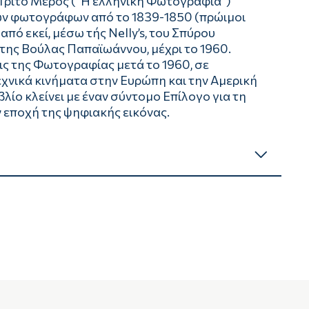
 Τρίτο Μέρος ("Η ελληνική Φωτογραφία")
ων φωτογράφων από το 1839-1850 (πρώιμοι
από εκεί, μέσω τής Nelly’s, του Σπύρου
ης Βούλας Παπαϊωάννου, μέχρι το 1960.
εις της Φωτογραφίας μετά το 1960, σε
χνικά κινήματα στην Ευρώπη και την Αμερική
βλίο κλείνει με έναν σύντομο Επίλογο για τη
 εποχή της ψηφιακής εικόνας.