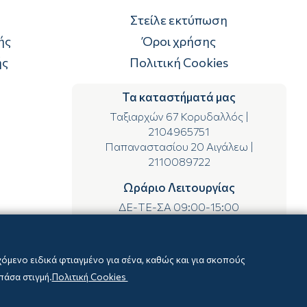
Στείλε εκτύπωση
ής
Όροι χρήσης
ής
Πολιτική Cookies
Τα καταστήματά μας
Ταξιαρχών 67 Κορυδαλλός
|
2104965751
Παπαναστασίου 20 Αιγάλεω
|
2110089722
Ωράριο Λειτουργίας
ΔΕ-ΤΕ-ΣΑ 09:00-15:00
ΤΡ-ΠΕ-ΠΑ 09:00-14:00 & 17:00-21:00
μενο ειδικά φτιαγμένο για σένα, καθώς και για σκοπούς
πάσα στιγμή.
Πολιτική Cookies