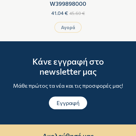
Η
W399898000
Π
41.04 €
45.60 €
Αγορά
Κάνε εγγραφή στο
newsletter μας
Μάθε πρώτος τα νέα και τις προσφορές μας!
Εγγραφή
Ακολούθησέ μας