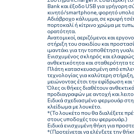
Bank και έξοδο USB για γρήγορη 
κινητό/smartphone, φορητό υπολογ
Αδιάβροχο κάλυμμα, σε κρυφή τσέπ
πορτοκαλί ή κίτρινο χρώμα με τυ
ορατότητα.
Ανατομικοί, αεριζόμενοι και εργον
στήριξη του σακιδίου και προστασ
ιμαντάκι για την τοποθέτηση γυαλι
Ενισχυμένος σκληρός και ελαφρώς
ανθεκτικότητα και σταθερότητα το
Πλάτη κατασκευασμένη από επιλεγμ
τεχνολογίας για καλύτερη στήριξη,
μειώνοντας έτσι την εφίδρωση και
Όλες οι θήκες διαθέτουν ανθεκτι
προδιαγραφών με αντοχή και λειτου
Ειδικά σχεδιασμένο φερμουάρ στην
κλείδωμα με λουκέτο.
*(Το λουκέτο που θα διαλέξετε πρέ
στους υποδοχές του φερμουάρ.)
Ειδικά ενισχυμένη θήκη για προστα
*(Προτείνεται να ελέγξετε την θήκ