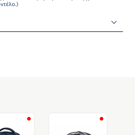
ντέλο.)