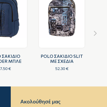
 ΣΑΚΙΔΙΟ
POLO ΣΑΚΙΔΙΟ SLIT
POL
ER ΜΠΛΕ
ΜΕ ΣΧΕΔΙΑ
7.50 €
52.30 €
Ακολούθησέ μας