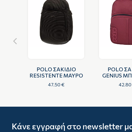
ΙΟ
POLO ΣΑΚΙΔΙΟ
POLO ΣΑ
ΥΡΟ
RESISTENTE ΜΑΥΡΟ
GENIUS Μ
47.50 €
42.80
Κάνε εγγραφή στο newsletter μ