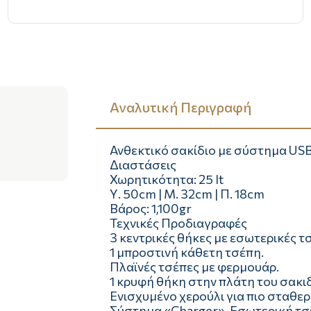
Αναλυτική Περιγραφή
Ανθεκτικό σακίδιο με σύστημα USB 
Διαστάσεις
Χωρητικότητα: 25 lt
Υ. 50cm | Μ. 32cm | Π. 18cm
Βάρος: 1,100gr
Τεχνικές Προδιαγραφές
3 κεντρικές θήκες με εσωτερικές τ
1 μπροστινή κάθετη τσέπη.
Πλαϊνές τσέπες µε φερμουάρ.
1 κρυφή θήκη στην πλάτη του σακι
Ενισχυμένο χερούλι για πιο σταθε
Σύστημα «Charger». Εσωτερική τ