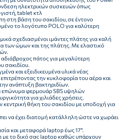
σύνδεση ηλεκτρικών συσκευών όπως
ιστή, tablet κτλ
η στη βάση του σακιδίου, σε έντονο
πωμένο το λογότυπο POLO για καλύτερη
ομικά σχεδιασμένοι ιμάντες πλάτης για καλή
ία των ώμων και της πλάτης. Με ελαστικό
ών.
 αδιάβροχος πάτος για μεγαλύτερη
υ σακιδίου.
ένα και εξειδικευμένα υλικά νέας
 επιτρέποντας την κυκλοφορία του αέρα και
 την ανάπτυξη βακτηριδίων.
κά επώνυμα φερμουάρ SBS υψηλών
ργικότητα για χιλιάδες χρήσεις.
 κεντρική θήκη του σακιδίου με υποδοχή για
πει να έχει διατομή κατάλληλη ώστε να χωράει
σία και μεταφορά laptop έως 17".
η με το δικό σας laptop καθώς υπάρχουν