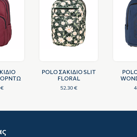
ΚΙΔΙΟ
POLO ΣΑΚΙΔΙΟ SLIT
POLO
ΠΟΡΝΤΩ
FLORAL
WOND
 €
52.30 €
4
ας