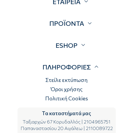
ΕΤΑΙΡΕΙΑ
Σχετικά
ΠΡΟΪΟΝΤΑ
Επικοινωνία
Blog
Προσφορές
ESHOP
Brands
Λογαριασμός
ΠΛΗΡΟΦΟΡΙΕΣ
Τρόποι αποστολής
Τρόποι πληρωμής
Στείλε εκτύπωση
Επιστροφές
Όροι χρήσης
Πολιτική Cookies
Τα καταστήματά μας
Ταξιαρχών 67 Κορυδαλλός
|
2104965751
Παπαναστασίου 20 Αιγάλεω
|
2110089722