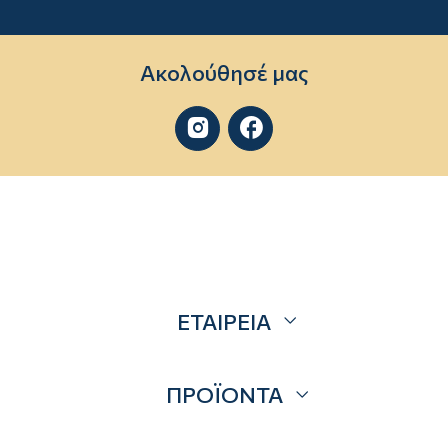
Ακολούθησέ μας


ΕΤΑΙΡΕΙΑ
Σχετικά
ΠΡΟΪΟΝΤΑ
Επικοινωνία
Blog
Προσφορές