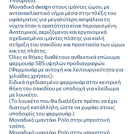
Υπουργείο.
Μοναδικό design στους ιμάντες ώμου, με
αντανακλαστικό νήμα μέσα στην πλέξη του
υφάσματος για μεγαλύτερη ασφάλεια τη
νύχτα όταν η ορατότητα είναι περιορισμένη.
Ανατομικοί, αεριζόμενοι και εργονομικά
σχεδιασμένοι ιμάντες πλάτης για καλή
στήριξη του σακιδίου και προστασία των ώμων
και της πλάτης.
Όλες οι θήκες διαθέτουν ανθεκτικά επώνυμα
φερμουάρ SBS υψηλών προδιαγραφών.
(Φερμουάρ με αντοχή και λειτουργικότητα για
χιλιάδες χρήσεις).
Ειδικά σχεδιασμένο φερμουάρ στην κεντρική
θήκη του σακιδίου με υποδοχή για κλείδωμα
με λουκέτο.
(Το λουκέτο που θα διαλέξετε πρέπει να έχει
διατομή κατάλληλη, ώστε να χωράει στους
υποδοχείς του φερμουάρ.)
Μοναδικό ιμαντάκι Polo στην μπροστινή
τσέπη.
Μοναδικό ιμαντάκι Polo στην μπροστινή