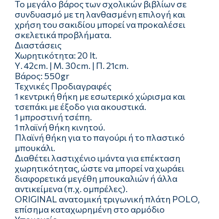
Το μεγάλο βάρος των σχολικών βιβλίων σε
συνδυασμό με τη λανθασμένη επιλογή και
χρήση του σακιδίου μπορεί να προκαλέσει
σκελετικά προβλήματα.
Διαστάσεις
Χωρητικότητα: 20 lt.
Υ. 42cm. | Μ. 30cm. | Π. 21cm.
Βάρος: 550gr
Τεχνικές Προδιαγραφές
1 κεντρική θήκη με εσωτερικό χώρισμα και
τσεπάκι με έξοδο για ακουστικά.
1 μπροστινή τσέπη.
1 πλαϊνή θήκη κινητού.
Πλαϊνή θήκη για το παγούρι ή το πλαστικό
μπουκάλι.
Διαθέτει λαστιχένιο ιμάντα για επέκταση
χωρητικότητας, ώστε να μπορεί να χωράει
διαφορετικά μεγέθη μπουκαλιών ή άλλα
αντικείμενα (π.χ. ομπρέλες).
ORIGINAL ανατομική τριγωνική πλάτη POLO,
επίσημα καταχωρημένη στο αρμόδιο