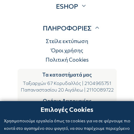
ESHOP
Brands
Λογαριασμός
ΠΛΗΡΟΦΟΡΙΕΣ
Τρόποι αποστολής
Τρόποι πληρωμής
Στείλε εκτύπωση
Επιστροφές
Όροι χρήσης
Πολιτική Cookies
Τα καταστήματά μας
Ταξιαρχών 67 Κορυδαλλός
|
2104965751
Παπαναστασίου 20 Αιγάλεω
|
2110089722
Ωράριο Λειτουργίας
Επιλογές Cookies
ΔΕ-ΤΕ-ΣΑ 09:00-15:00
ΤΡ-ΠΕ-ΠΑ 09:00-14:00 & 17:00-21:00
Χρησιμοποιούμε εργαλεία όπως τα cookies για να σε φέρνουμε πιο
κοντά στο αγαπημένο σου φαγητό, να σου παρέχουμε περιεχόμενο