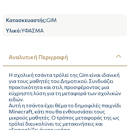
Κατασκευαστής
:
GIM
Υλικό
:
ΥΦΑΣΜΑ
Αναλυτική Περιγραφή
Η σχολική τσάντα τρόλεϊ της Gim είναι ιδανική
για τους μαθητές του Δημοτικού. Συνδυάζει
πρακτικότητα και στιλ, προσφέροντας μια
εύχρηστη λύση για τη μεταφορά των σχολικών
ειδών.
Αυτή η τσάντα έχει θέμα το δημοφιλές παιχνίδι
Minecraft, κάτι που θα ενθουσιάσει τους
μικρούς μαθητές. Ο τρόπος μεταφοράς της ως
τρόλεϊ διευκολύνει τις μετακινήσεις και
εξασφαλίζει άνετη χρήση.