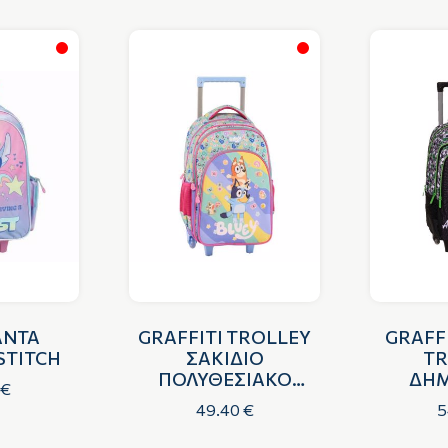
ΑΝΤΑ
GRAFFITI TROLLEY
GRAFF
STITCH
ΣΑΚΙΔΙΟ
ΤR
ΠΟΛΥΘΕΣΙΑΚΟ
ΔΗΜ
 €
STICKERS RAIN
MIN
49.40 €
5
BLUEY