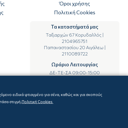
ής
Όροι χρήσης
ής
Πολιτική Cookies
Τα καταστήματά μας
Ταξιαρχών 67 Κορυδαλλός
|
2104965751
Παπαναστασίου 20 Αιγάλεω
|
2110089722
Ωράριο Λειτουργίας
ΔΕ-ΤΕ-ΣΑ 09:00-15:00
ΤΡ-ΠΕ-ΠΑ 09:00-14:00 & 17:00-21:00
μενο ειδικά φτιαγμένο για σένα, καθώς και για σκοπούς
πάσα στιγμή.
Πολιτική Cookies