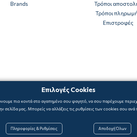
Brands
Τρόποι αποστολ
Τρόποι πληρωμ
Επιστροφές
Επιλογές Cookies
ρνουμε πιο κοντά στο αγαπημένο σου φαγητό, να σου παρέχουμε περιεχό
ν σελίδα μας. Μπορείς να αλλάξεις τις ρυθμίσεις των cookies σου ανά 
Copyright © 2024
-2026 biblioxarteboriki.gr
Πληροφορίες & Ρυθμίσεις
Αποδοχή Όλων

Powered by
|
Developed with
