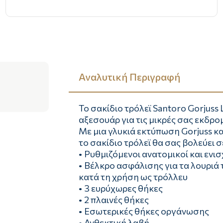
Αναλυτική Περιγραφή
Το σακίδιο τρόλεϊ Santoro Gorjuss
αξεσουάρ για τις μικρές σας εκδρο
Με μια γλυκιά εκτύπωση Gorjuss κ
το σακίδιο τρόλεϊ θα σας βολεύει σ
• Ρυθμιζόμενοι ανατομικοί και ενισ
• Βέλκρο ασφάλισης για τα λουριά 
κατά τη χρήση ως τρόλλευ
• 3 ευρύχωρες θήκες
• 2 πλαινές θήκες
• Εσωτερικές θήκες οργάνωσης
• Ανθεκτική λαβή