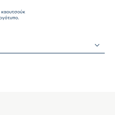
ό καουτσούκ
λογότυπο.