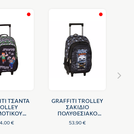
ITI ΤΣΑΝΤΑ
GRAFFITI TROLLEY
OLLEY
ΣΑΚΙΔΙΟ
ΟΤΙΚΟΥ
ΠΟΛΥΘΕΣΙΑΚΟ
TR
ECRAFT
MINECRAFT WALL
4.00 €
53.90 €