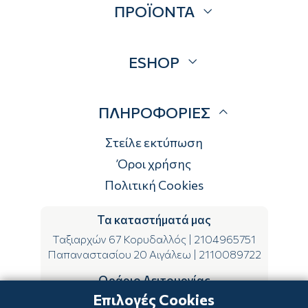
ΠΡΟΪΟΝΤΑ
Επικοινωνία
Blog
Προσφορές
ESHOP
Brands
Λογαριασμός
ΠΛΗΡΟΦΟΡΙΕΣ
Τρόποι αποστολής
Τρόποι πληρωμής
Στείλε εκτύπωση
Επιστροφές
Όροι χρήσης
Πολιτική Cookies
Τα καταστήματά μας
Ταξιαρχών 67 Κορυδαλλός
|
2104965751
Παπαναστασίου 20 Αιγάλεω
|
2110089722
Ωράριο Λειτουργίας
Επιλογές Cookies
ΔΕ-ΤΕ-ΣΑ 09:00-15:00