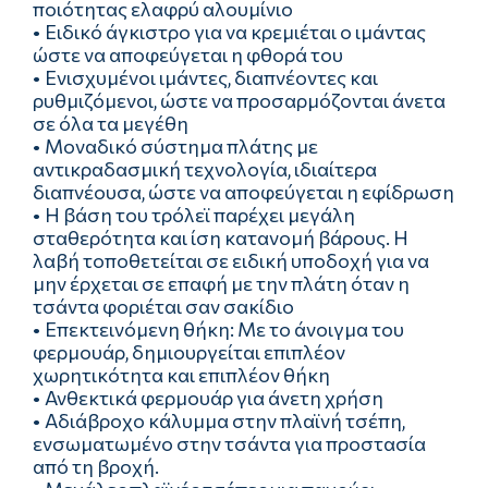
ποιότητας ελαφρύ αλουμίνιο
• Ειδικό άγκιστρο για να κρεμιέται ο ιμάντας
ώστε να αποφεύγεται η φθορά του
• Ενισχυμένοι ιμάντες, διαπνέοντες και
ρυθμιζόμενοι, ώστε να προσαρμόζονται άνετα
σε όλα τα μεγέθη
• Μοναδικό σύστημα πλάτης με
αντικραδασμική τεχνολογία, ιδιαίτερα
διαπνέουσα, ώστε να αποφεύγεται η εφίδρωση
• Η βάση του τρόλεϊ παρέχει μεγάλη
σταθερότητα και ίση κατανομή βάρους. Η
λαβή τοποθετείται σε ειδική υποδοχή για να
μην έρχεται σε επαφή με την πλάτη όταν η
τσάντα φοριέται σαν σακίδιο
• Επεκτεινόμενη θήκη: Με το άνοιγμα του
φερμουάρ, δημιουργείται επιπλέον
χωρητικότητα και επιπλέον θήκη
• Ανθεκτικά φερμουάρ για άνετη χρήση
• Αδιάβροχο κάλυμμα στην πλαϊνή τσέπη,
ενσωματωμένο στην τσάντα για προστασία
από τη βροχή.