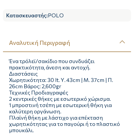
Κατασκευαστής
:
POLO
Αναλυτική Περιγραφή
Ένα τρόλεϊ/σακίδιο που συνδυάζει
πρακτικότητα, άνεση και αντοχή.
Διαστάσεις
Χωρητικότητα: 30 lt. Υ. 43cm | Μ. 37cm | Π.
26cm Βάρος: 2,600gr
Τεχνικές Προδιαγραφές
2 κεντρικές θήκες με εσωτερικό χώρισμα.
1 μπροστινή τσέπη με εσωτερική θήκη για
καλύτερη οργάνωση.
Πλαϊνή θήκη με λάστιχο για επέκταση
χωρητικότητας για το παγούρι ή το πλαστικό
μπουκάλι.