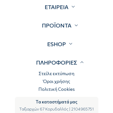
ΕΤΑΙΡΕΙΑ
Σχετικά
ΠΡΟΪΟΝΤΑ
Επικοινωνία
Blog
Προσφορές
ESHOP
Brands
Λογαριασμός
ΠΛΗΡΟΦΟΡΙΕΣ
Τρόποι αποστολής
Τρόποι πληρωμής
Στείλε εκτύπωση
Επιστροφές
Όροι χρήσης
Πολιτική Cookies
Τα καταστήματά μας
Ταξιαρχών 67 Κορυδαλλός
|
2104965751