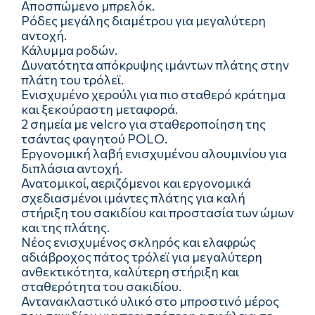
Αποσπώμενο μπρελόκ.
Ρόδες μεγάλης διαμέτρου για μεγαλύτερη
αντοχή.
Κάλυμμα ροδών.
Δυνατότητα απόκρυψης ιμάντων πλάτης στην
πλάτη του τρόλεϊ.
Ενισχυμένο χερούλι για πιο σταθερό κράτηµα
και ξεκούραστη μεταφορά.
2 σημεία με velcro για σταθεροποίηση της
τσάντας φαγητού POLO.
Εργονομική λαβή ενισχυμένου αλουμινίου για
διπλάσια αντοχή.
Ανατομικοί, αεριζόμενοι και εργονομικά
σχεδιασμένοι ιμάντες πλάτης για καλή
στήριξη του σακιδίου και προστασία των ώμων
και της πλάτης.
Νέος ενισχυμένος σκληρός και ελαφρώς
αδιάβροχος πάτος τρόλεϊ για μεγαλύτερη
ανθεκτικότητα, καλύτερη στήριξη και
σταθερότητα του σακιδίου.
Αντανακλαστικό υλικό στο μπροστινό μέρος