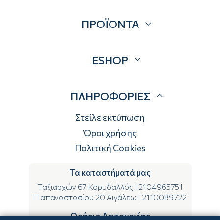
Σχετικά
ΠΡΟΪΟΝΤΑ
Επικοινωνία
Blog
Προσφορές
ESHOP
Brands
Λογαριασμός
ΠΛΗΡΟΦΟΡΙΕΣ
Τρόποι αποστολής
Τρόποι πληρωμής
Στείλε εκτύπωση
Επιστροφές
Όροι χρήσης
Πολιτική Cookies
Τα καταστήματά μας
Ταξιαρχών 67 Κορυδαλλός
|
2104965751
Παπαναστασίου 20 Αιγάλεω
|
2110089722
Ωράριο Λειτουργίας