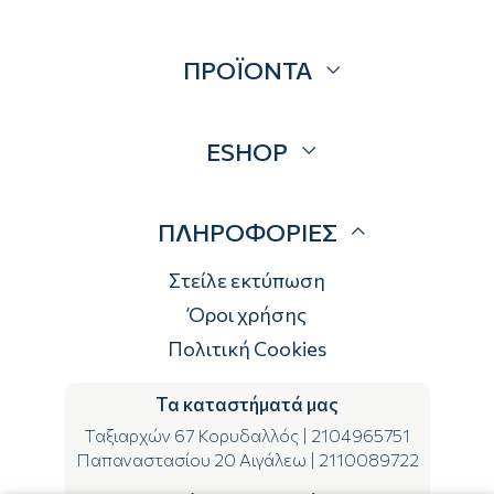
Σχετικά
ΠΡΟΪΟΝΤΑ
Επικοινωνία
Blog
Προσφορές
ESHOP
Brands
Λογαριασμός
ΠΛΗΡΟΦΟΡΙΕΣ
Τρόποι αποστολής
Τρόποι πληρωμής
Στείλε εκτύπωση
Επιστροφές
Όροι χρήσης
Πολιτική Cookies
Τα καταστήματά μας
Ταξιαρχών 67 Κορυδαλλός
|
2104965751
Παπαναστασίου 20 Αιγάλεω
|
2110089722