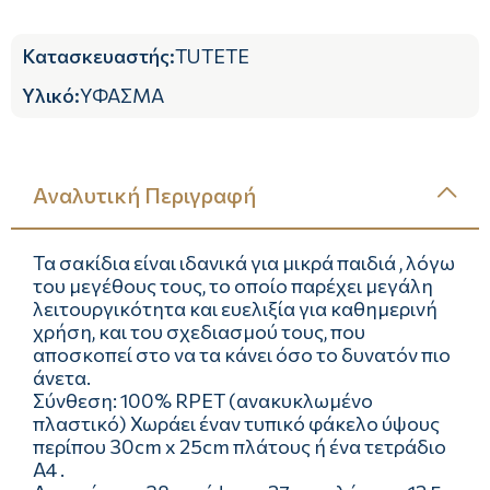
Κατασκευαστής
:
TUTETE
Υλικό
:
ΥΦΑΣΜΑ
Αναλυτική Περιγραφή
Τα σακίδια είναι ιδανικά για μικρά παιδιά , λόγω
του μεγέθους τους, το οποίο παρέχει μεγάλη
λειτουργικότητα και ευελιξία για καθημερινή
χρήση, και του σχεδιασμού τους, που
αποσκοπεί στο να τα κάνει όσο το δυνατόν πιο
άνετα.
Σύνθεση: 100% RPET (ανακυκλωμένο
πλαστικό) Χωράει έναν τυπικό φάκελο ύψους
περίπου 30cm x 25cm πλάτους ή ένα τετράδιο
Α4 .