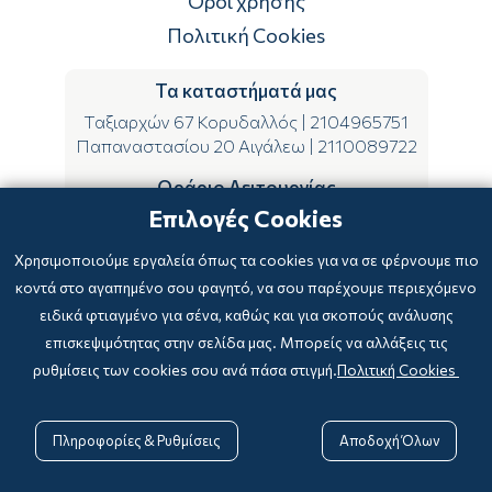
Όροι χρήσης
Πολιτική Cookies
Τα καταστήματά μας
Ταξιαρχών 67 Κορυδαλλός
|
2104965751
Παπαναστασίου 20 Αιγάλεω
|
2110089722
Ωράριο Λειτουργίας
Επιλογές Cookies
ΔΕ-ΤΕ-ΣΑ 09:00-15:00
ΤΡ-ΠΕ-ΠΑ 09:00-14:00 & 17:00-21:00
Χρησιμοποιούμε εργαλεία όπως τα cookies για να σε φέρνουμε πιο
κοντά στο αγαπημένο σου φαγητό, να σου παρέχουμε περιεχόμενο
ειδικά φτιαγμένο για σένα, καθώς και για σκοπούς ανάλυσης
επισκεψιμότητας στην σελίδα μας. Μπορείς να αλλάξεις τις
ρυθμίσεις των cookies σου ανά πάσα στιγμή.
Πολιτική Cookies
Copyright © 2024
-2026 biblioxarteboriki.gr

Powered by
|
Developed with

Πληροφορίες & Ρυθμίσεις
Αποδοχή Όλων