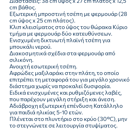
Διαστάσεις: 38 cm ύψος x 27 cm πλάτος x 12,5
cm βάθος.
Εξωτερική μπροστινή τσέπη με φερμουάρ (28
cm ύψος x 25 cm πλάτος).
Κλιπ κλεισίματος στο ύψος του θώρακα Κύριο
τμήμα με φερμουάρ δύο κατευθύνσεων.
Ενισχυμένη δικτυωτή πλαϊνή τσέπη για
μπουκάλι νερού.
Διακοσμητικά σχέδια στα φερμουάρ από
σιλικόνη.
Ανοιχτή εσωτερική τσέπη.
Αφρώδες μαξιλαράκι στην πλάτη, το οποίο
επιτρέπει τη μεταφορά του για μεγάλο χρονικό
διάστημα χωρίς να προκαλεί δυσφορία.
Ειδικά ενισχυμένες και ρυθμιζόμενες λαβές,
που παρέχουν μεγάλη στήριξη και άνεση.
Αδιάβροχη εξωτερική επένδυση Κατάλληλο
για παιδιά ηλικίας 5-10 ετών.
Πλένεται στο πλυντήριο στο κρύο (30°C), μην
το στεγνώνετε σε λειτουργία στυψίματος.