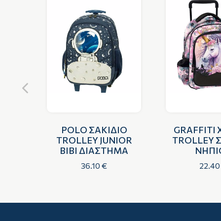
Α
POLΟ ΣΑΚΙΔΙΟ
GRAFFITI 
ΙΟΥ
TROLLEY JUNIOR
TROLLEY 
BIBI ΔΙΑΣΤΗΜΑ
ΝΗΠΙ
ΜΟΝΟΚ
36.10 €
22.40