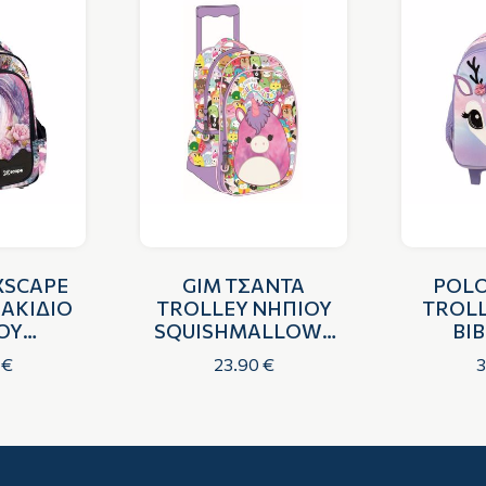
XSCAPE
GIM ΤΣΑΝΤΑ
POLΟ
ΣΑΚΙΔΙΟ
TROLLEY ΝΗΠΙΟΥ
TROLL
ΟΥ
SQUISHMALLOWS
BIB
ΕΡΟΣ
UNICORN
 €
23.90 €
3