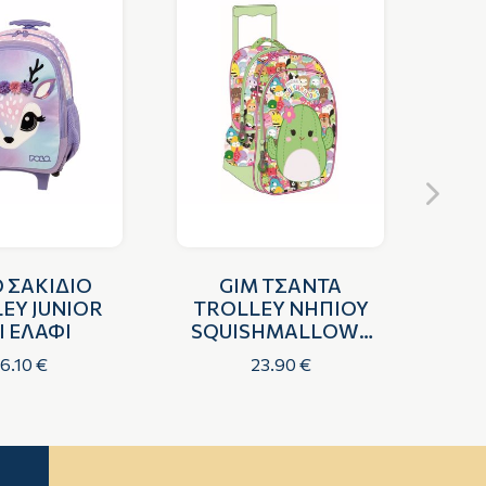
 ΣΑΚΙΔΙΟ
GIM ΤΣΑΝΤΑ
EY JUNIOR
TROLLEY ΝΗΠΙΟΥ
TR
I ΕΛΑΦΙ
SQUISHMALLOWS
SQ
CACTUS
6.10 €
23.90 €