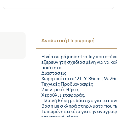
Αναλυτική Περιγραφή
Η νέα σειρά junior trolley που στέ
εξερευνητή σχεδιασμένη για να καλ
ποιότητα.
Διαστάσεις
Χωρητικότητα: 12 lt Y. 36cm | Μ. 2
Τεχνικές Προδιαγραφές
2 κεντρικές θήκες.
Χερούλι μεταφοράς.
Πλαϊνή θήκη με λάστιχο για το παγ
Βάση με σκληρά στηρίγματα που π
Τυπωμένη ετικέτα για την αναγρα
εσωτερικό μέρος.