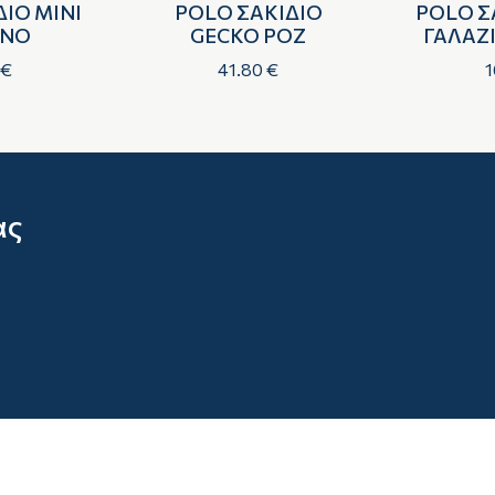
ΙΟ MINI
POLO ΣΑΚΙΔΙΟ
POLO Σ
ΙΝΟ
GECKO ΡΟΖ
ΓΑΛΑΖ
 €
41.80 €
1
ας