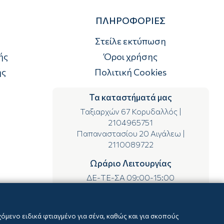
ΠΛΗΡΟΦΟΡΙΕΣ
Στείλε εκτύπωση
ής
Όροι χρήσης
ής
Πολιτική Cookies
Τα καταστήματά μας
Ταξιαρχών 67 Κορυδαλλός
|
2104965751
Παπαναστασίου 20 Αιγάλεω
|
2110089722
Ωράριο Λειτουργίας
ΔΕ-ΤΕ-ΣΑ 09:00-15:00
ΤΡ-ΠΕ-ΠΑ 09:00-14:00 & 17:00-21:00
μενο ειδικά φτιαγμένο για σένα, καθώς και για σκοπούς