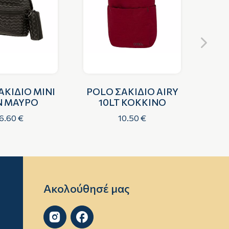
ΑΚΙΔΙΟ MINI
POLO ΣΑΚΙΔΙΟ AIRY
POL
N ΜΑΥΡΟ
10LT ΚΟΚΚΙΝΟ
6.60 €
10.50 €
Ακολούθησέ μας

