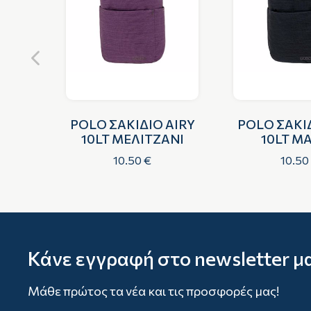
MINI
POLO ΣΑΚΙΔΙΟ AIRY
POLO ΣΑΚΙΔ
ΡΟ
10LT ΜΕΛΙΤΖΑΝΙ
10LT Μ
10.50 €
10.50
Κάνε εγγραφή στο newsletter μ
Μάθε πρώτος τα νέα και τις προσφορές μας!