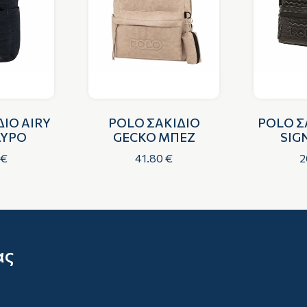
ΙΟ AIRY
POLO ΣΑΚΙΔΙΟ
POLO Σ
ΑΥΡΟ
GECKO ΜΠΕΖ
SIG
 €
41.80 €
2
ας