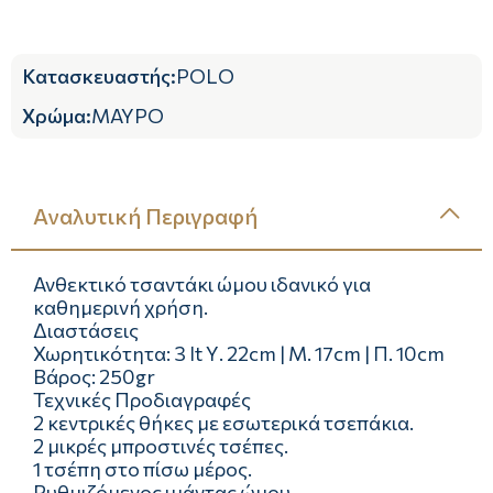
Κατασκευαστής
:
POLO
Χρώμα
:
ΜΑΥΡΟ
Αναλυτική Περιγραφή
Ανθεκτικό τσαντάκι ώμου ιδανικό για
καθημερινή χρήση.
Διαστάσεις
Χωρητικότητα: 3 lt Υ. 22cm | Μ. 17cm | Π. 10cm
Βάρος: 250gr
Τεχνικές Προδιαγραφές
2 κεντρικές θήκες με εσωτερικά τσεπάκια.
2 μικρές μπροστινές τσέπες.
1 τσέπη στο πίσω μέρος.
Ρυθμιζόμενος ιμάντας ώμου.