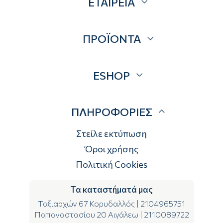
ΕΤΑΙΡΕΙΑ
Σχετικά
ΠΡΟΪΟΝΤΑ
Επικοινωνία
Blog
Προσφορές
ESHOP
Brands
Λογαριασμός
ΠΛΗΡΟΦΟΡΙΕΣ
Τρόποι αποστολής
Τρόποι πληρωμής
Στείλε εκτύπωση
Επιστροφές
Όροι χρήσης
Πολιτική Cookies
Τα καταστήματά μας
Ταξιαρχών 67 Κορυδαλλός
|
2104965751
Παπαναστασίου 20 Αιγάλεω
|
2110089722