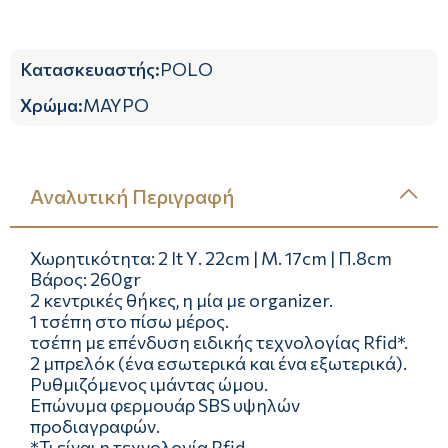
Κατασκευαστής
:
POLO
Χρώμα
:
ΜΑΥΡΟ
Αναλυτική Περιγραφή
Χωρητικότητα: 2 lt Υ. 22cm | Μ. 17cm | Π.8cm
Βάρος: 260gr
2 κεντρικές θήκες, η μία με organizer.
1 τσέπη στο πίσω μέρος.
τσέπη με επένδυση ειδικής τεχνολογίας Rfid*.
2 μπρελόκ (ένα εσωτερικά και ένα εξωτερικά).
Ρυθμιζόμενος ιμάντας ώμου.
Επώνυμα φερμουάρ SBS υψηλών
προδιαγραφών.
*Τι είναι η τεχνολογία Rfid