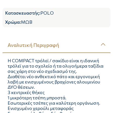
Κατασκευαστής
:
POLO
Χρώμα
:
ΜΩΒ
Αναλυτική Περιγραφή
H COMPACT τρόλεϊ / σακίδιο είναι η ιδανική
τρόλεϊ για το σχολείο ή τα ολιγοήμερα ταξίδια
σας χάρη στο νέο σχεδιασμό της.
Διαθέτει νέο ανθεκτικό πάτο και εργονομική
λαβή με ενισχυμένους βραχίονες αλουμινίου
ΔΥΟ θέσεων.
3 κεντρικές θήκες
1 μικρότερη τσέπη μπροστά.
Εσωτερικές τσέπες για καλύτερη οργάνωση.
Ενισχυμένο χερούλι μεταφοράς