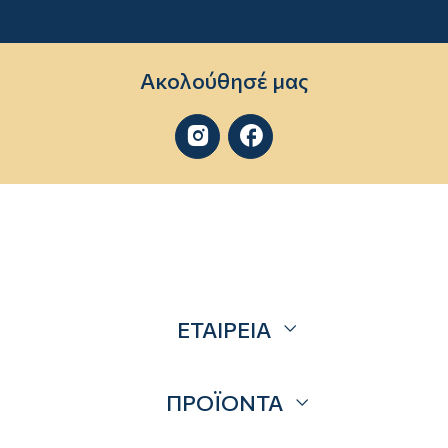
Ακολούθησέ μας


ΕΤΑΙΡΕΙΑ
Σχετικά
ΠΡΟΪΟΝΤΑ
Επικοινωνία
Blog
Προσφορές