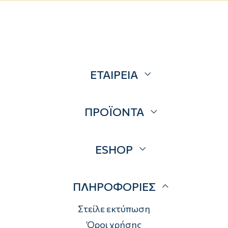
ΕΤΑΙΡΕΙΑ
Σχετικά
ΠΡΟΪΟΝΤΑ
Επικοινωνία
Blog
Προσφορές
ESHOP
Brands
Λογαριασμός
ΠΛΗΡΟΦΟΡΙΕΣ
Τρόποι αποστολής
Τρόποι πληρωμής
Στείλε εκτύπωση
Επιστροφές
Όροι χρήσης