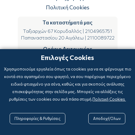
Πολιτική Cookies
Τα καταστήματά μας
Ταξιαρχών 67 Κορυδαλλός
|
2104965751
Παπαναστασίου 20 Αιγάλεω
|
2110089722
Ωράριο Λειτουργίας
Επιλογές Cookies
ΔΕ-ΤΕ-ΣΑ 09:00-15:00
ΤΡ-ΠΕ-ΠΑ 09:00-14:00 & 17:00-21:00
Χρησιμοποιούμε εργαλεία όπως τα cookies για να σε φέρνουμε πιο
κοντά στο αγαπημένο σου φαγητό, να σου παρέχουμε περιεχόμενο
ειδικά φτιαγμένο για σένα, καθώς και για σκοπούς ανάλυσης
επισκεψιμότητας στην σελίδα μας. Μπορείς να αλλάξεις τις
ρυθμίσεις των cookies σου ανά πάσα στιγμή.
Πολιτική Cookies
Copyright © 2024
-2026 biblioxarteboriki.gr

Powered by
|
Developed with

Πληροφορίες & Ρυθμίσεις
Αποδοχή Όλων