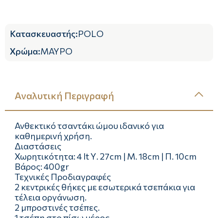
Κατασκευαστής
:
POLO
Χρώμα
:
ΜΑΥΡΟ
Αναλυτική Περιγραφή
Ανθεκτικό τσαντάκι ώμου ιδανικό για
καθημερινή χρήση.
Διαστάσεις
Χωρητικότητα: 4 lt Υ. 27cm | Μ. 18cm | Π. 10cm
Βάρος: 400gr
Τεχνικές Προδιαγραφές
2 κεντρικές θήκες με εσωτερικά τσεπάκια για
τέλεια οργάνωση.
2 μπροστινές τσέπες.
1 τσέπη στο πίσω μέρος.