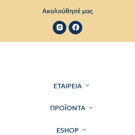
Ακολούθησέ μας


ΕΤΑΙΡΕΙΑ
Σχετικά
ΠΡΟΪΟΝΤΑ
Επικοινωνία
Blog
Προσφορές
ESHOP
Brands