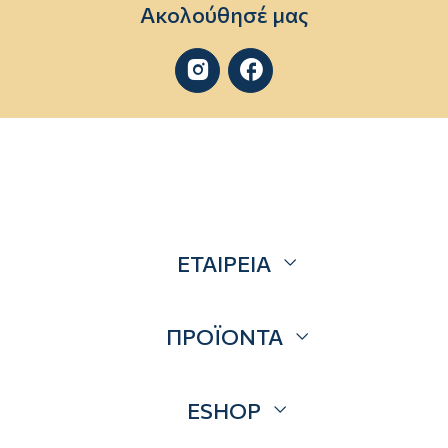
Ακολούθησέ μας


ΕΤΑΙΡΕΙΑ
Σχετικά
ΠΡΟΪΟΝΤΑ
Επικοινωνία
Blog
Προσφορές
ESHOP
Brands