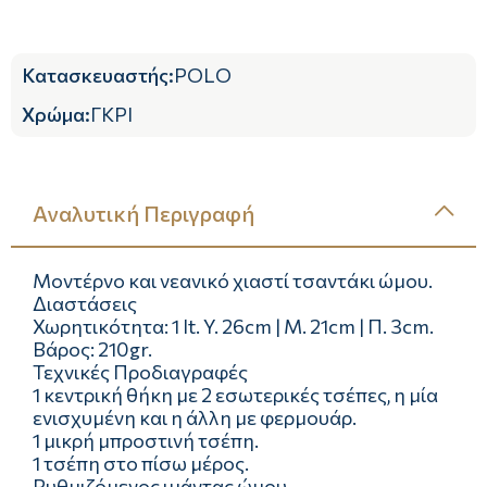
Κατασκευαστής
:
POLO
Χρώμα
:
ΓΚΡΙ
Αναλυτική Περιγραφή
Μοντέρνο και νεανικό χιαστί τσαντάκι ώμου.
Διαστάσεις
Χωρητικότητα: 1 lt. Y. 26cm | Μ. 21cm | Π. 3cm.
Βάρος: 210gr.
Τεχνικές Προδιαγραφές
1 κεντρική θήκη με 2 εσωτερικές τσέπες, η μία
ενισχυμένη και η άλλη με φερμουάρ.
1 μικρή μπροστινή τσέπη.
1 τσέπη στο πίσω μέρος.
Ρυθμιζόμενος ιμάντας ώμου.